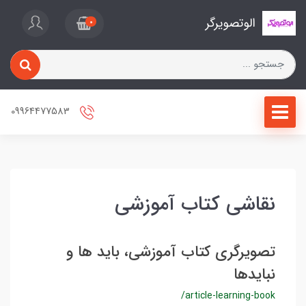
الوتصویرگر
0
09964477583
نقاشی کتاب آموزشی
تصویرگری کتاب آموزشی، باید ها و
نبایدها
/article-learning-book