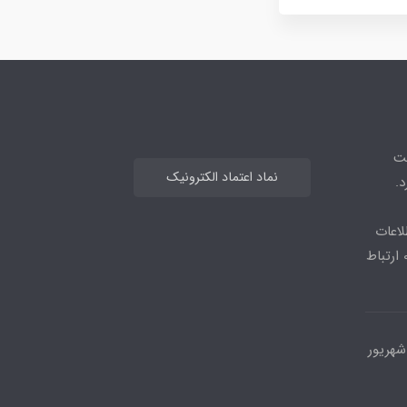
هت
نماد اعتماد الکترونیک
.
لاعات
بیشتر می توانید از طریق ایتا یا واتس اپ با شماره 09964477583 ارتباط