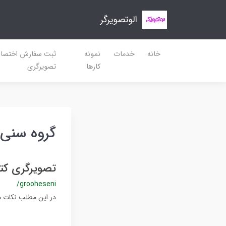
الوتصویرگر
خانه
خدمات
نمونه
ثبت سفارش اختصا
کارها
تصویرگری
گروه سنی
تصویرگری کت
/grooheseni
در این مطلب نکات م