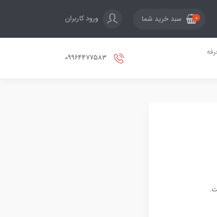
ورود کاربران
سبد خرید شما
0
فه
09964477583
ت.