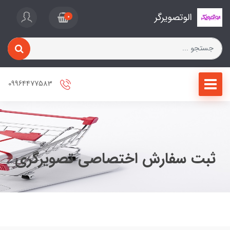
الوتصویرگر
0
09964477583
ثبت سفارش اختصاصی تصویرگری