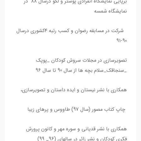
برپایی نمایشگاه انفرادی پوستر و لگو درسال ۸۸ در
نمایشگاه شمسه
شرکت در مسابقه رضوان و کسب رتبه ۴کشوری درسال
90-91
تصویرسازی در مجلات سروش کودکان _پوپک
_سنجاقک_سلام بچه ها از سال 90 تا سال 96
همکاری با نشر نیستان و ایده داستان و تصویرسازی،
چاپ کتاب مصور (سال 97) طاووس و پرهای زیبا
همکاری با نشر قدیانی و سوره مهر و کانون پرورش
فکری کودکان و نشر زائر در سالهای (96_ 99)