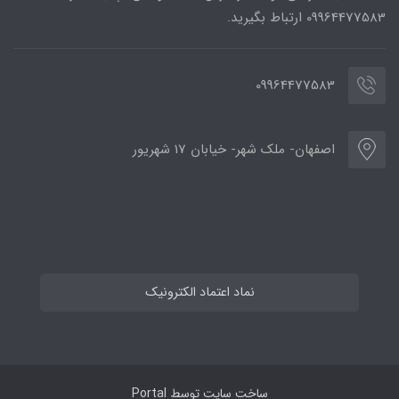
09964477583 ارتباط بگیرید.
09964477583
اصفهان- ملک شهر- خیابان 17 شهریور
نماد اعتماد الکترونیک
ساخت سایت توسط
Portal