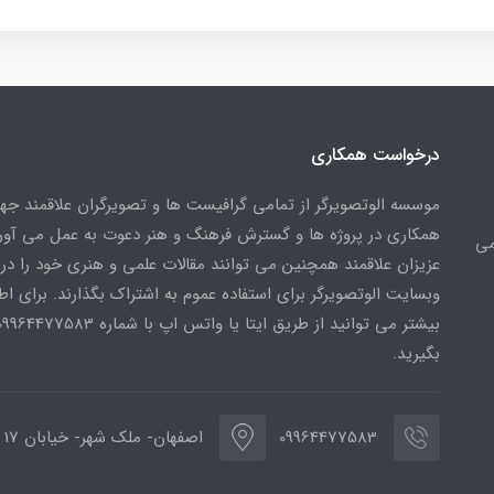
درخواست همکاری
موسسه الوتصویرگر از تمامی گرافیست ها و تصویرگران علاقمند ج
همکاری در پروژه ها و گسترش فرهنگ و هنر دعوت به عمل می آورد
می
عزیزان علاقمند همچنین می توانند مقالات علمی و هنری خود را در
وبسایت الوتصویرگر برای استفاده عموم به اشتراک بگذارند. برای اط
بگیرید.
09964477583
اصفهان- ملک شهر- خیابان 17 شهریور