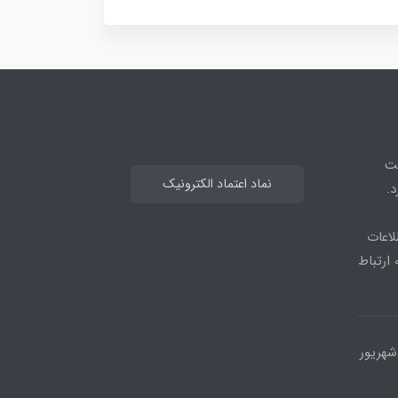
هت
نماد اعتماد الکترونیک
.
لاعات
بیشتر می توانید از طریق ایتا یا واتس اپ با شماره 09964477583 ارتباط