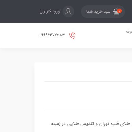
ورود کاربران
سبد خرید شما
0
فه
09964477583
 طلای قلب تهران و تندیس طلایی در زمینه