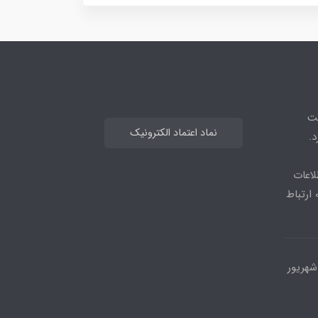
هت
نماد اعتماد الکترونیک
.
لاعات
بیشتر می توانید از طریق ایتا یا واتس اپ با شماره 09964477583 ارتباط