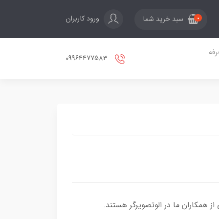
ورود کاربران
سبد خرید شما
0
فه
09964477583
ز همکاران ما در الوتصویرگر هستند.