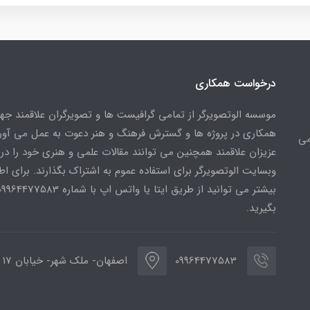
درخواست همکاری
موسسه الوتصویرگر از تمامی گرافیست ها و تصویرگران علاقمند ج
همکاری در پروژه ها و گسترش فرهنگ و هنر دعوت به عمل می آورد
می
عزیزان علاقمند همچنین می توانند مقالات علمی و هنری خود را در
وبسایت الوتصویرگر برای استفاده عموم به اشتراک بگذارند. برای اط
بگیرید.
09964477583
اصفهان- ملک شهر- خیابان 17 شهریور