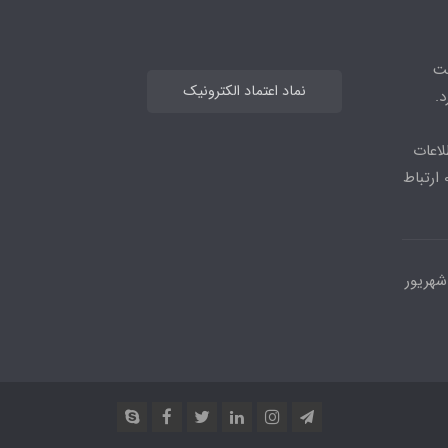
هت
نماد اعتماد الکترونیک
.
لاعات
بیشتر می توانید از طریق ایتا یا واتس اپ با شماره 09964477583 ارتباط