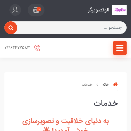
الوتصویرگر
0
09964477583
خانه
خدمات
خدمات
به دنیای خلاقیت و تصویرسازی
خوش آمدید! 🌟