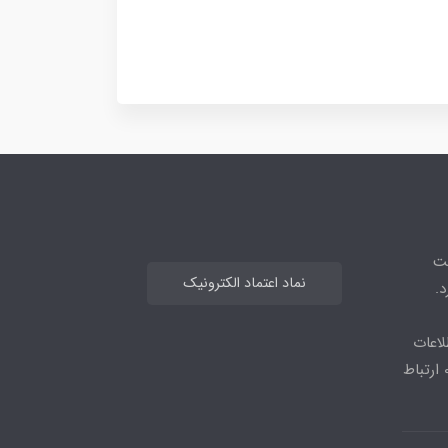
هت
نماد اعتماد الکترونیک
.
لاعات
بیشتر می توانید از طریق ایتا یا واتس اپ با شماره 09964477583 ارتباط