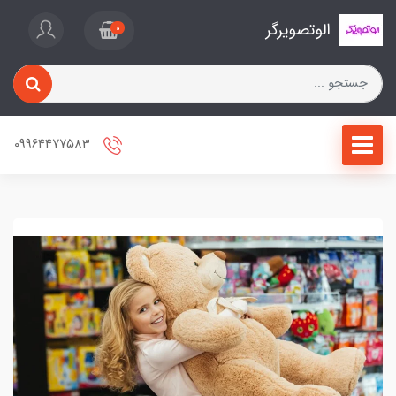
الوتصویرگر
0
09964477583