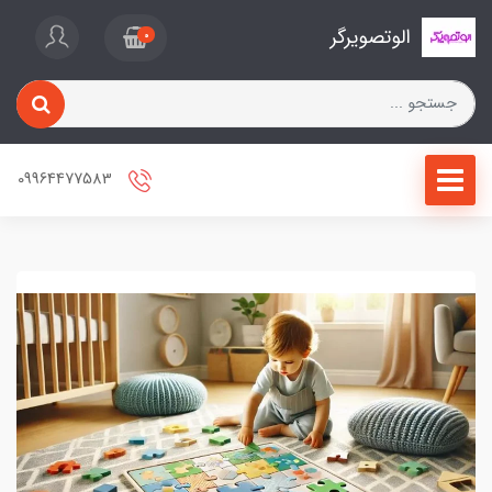
الوتصویرگر
0
09964477583