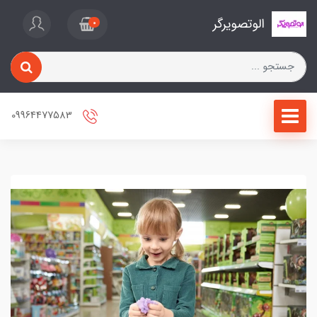
الوتصویرگر
0
09964477583