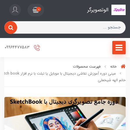
الوتصویرگر
0
09964477583
خانه
فهرست محصولات
خانم الهه شیخعلی