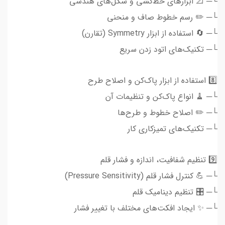
└─ 📐 ابزارهای خط‌کشی و شکل‌های هندسی
└─ ✏️ رسم خطوط صاف و منحنی
└─ 🔄 استفاده از ابزار Symmetry (تقارن)
└─ تکنیک‌های اتود زدن سریع
8️⃣ استفاده از ابزار پاک‌کن و اصلاح طرح
└─ 🧹 انواع پاک‌کن و تنظیمات آن
└─ ✏️ اصلاح خطوط و طرح‌ها
└─ تکنیک‌های تمیزکاری کار
9️⃣ تنظیم شفافیت، اندازه و فشار قلم
└─ 💪 کنترل فشار قلم (Pressure Sensitivity)
└─ 🎛️ تنظیم دینامیک قلم
└─ ✨ ایجاد افکت‌های مختلف با تغییر فشار