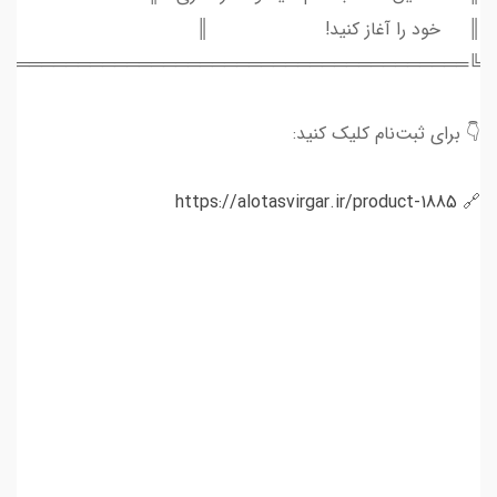
║ خود را آغاز کنید! ║
═══════════════════════════════════════╝
👇 برای ثبت‌نام کلیک کنید:
https://alotasvirgar.ir/product-1885
🔗