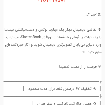
09964477583
🎯 کلام آخر
🌟 نقاشی دیجیتال دیگر یک مهارت لوکس و دست‌نیافتنی نیست!
با یک تبلت یا گوشی هوشمند و نرم‌افزار SketchBook، می‌توانید
وارد دنیای بی‌پایان تصویرگری دیجیتال شوید و آثار خیره‌کننده‌ای
خلق کنید. ✨
⏰ فرصت را از دست ندهید!
═══════════════════════════════════════╗
║ 🔥 تخفیف ۴۷ درصدی فقط برای مدت محدود! ║
═══════════════════════════════════════╣
║ 🎨 همین حالا ثبت‌نام کنید و سفر هنری ║