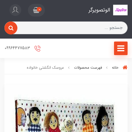
الوتصویرگر
0
09964477583
خانه
فهرست محصولات
عروسک انگشتی خانواده