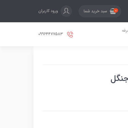
ورود کاربران
سبد خرید شما
0
فه
09964477583
جنگل