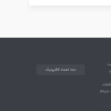
هت
نماد اعتماد الکترونیک
.
لاعات
بیشتر می توانید از طریق ایتا یا واتس اپ با شماره 09964477583 ارتباط