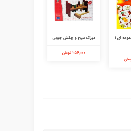
هوش چین مجموعه ای 1
میزک میخ و چکش چوبی
شن اسلایم 8 قالب
254,000 تومان
100,000 تومان